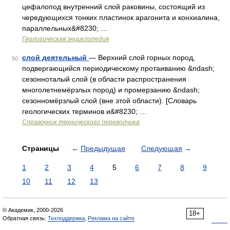
цефалопод внутренний слой раковины, состоящий из
чередующихся тонких пластинок арагонита и конхиалина,
параллельных&#8230; …
Геологическая энциклопедия
слой деятельный
— Верхний слой горных пород,
50
подвергающийся периодическому протаиванию &ndash;
сезонноталый слой (в области распространения
многолетнемёрзлых пород) и промерзанию &ndash;
сезонномёрзлый слой (вне этой области). [Словарь
геологических терминов и&#8230; …
Справочник технического переводчика
Страницы
←
Предыдущая
Следующая
→
1
2
3
4
5
6
7
8
9
10
11
12
13
© Академик, 2000-2026
18+
Обратная связь:
Техподдержка
,
Реклама на сайте