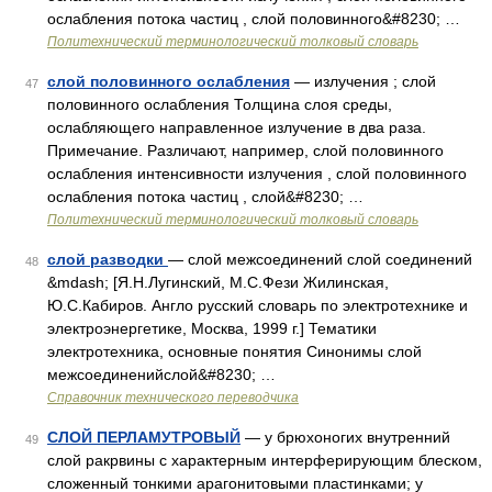
ослабления потока частиц , слой половинного&#8230; …
Политехнический терминологический толковый словарь
слой половинного ослабления
— излучения ; слой
47
половинного ослабления Толщина слоя среды,
ослабляющего направленное излучение в два раза.
Примечание. Различают, например, слой половинного
ослабления интенсивности излучения , слой половинного
ослабления потока частиц , слой&#8230; …
Политехнический терминологический толковый словарь
слой разводки
— слой межсоединений слой соединений
48
&mdash; [Я.Н.Лугинский, М.С.Фези Жилинская,
Ю.С.Кабиров. Англо русский словарь по электротехнике и
электроэнергетике, Москва, 1999 г.] Тематики
электротехника, основные понятия Синонимы слой
межсоединенийслой&#8230; …
Справочник технического переводчика
СЛОЙ ПЕРЛАМУТРОВЫЙ
— у брюхоногих внутренний
49
слой ракрвины с характерным интерферирующим блеском,
сложенный тонкими арагонитовыми пластинками; у